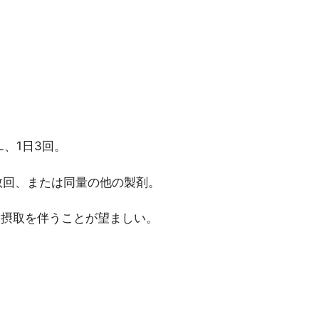
L、1日3回。
1日数回、または同量の他の製剤。
体摂取を伴うことが望ましい。