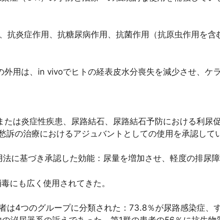
用、抗炎症作用、抗糖尿病作用、抗菌作用（抗原虫作用を含
ba）の外用は、in vivoでヒトの経表皮水分喪失を減少させ
患または炎症性疾患、尿路結石、尿路結石予防における利尿
性愁訴の治療におけるアジュバントとしての使用を承認して
用法に基づき承認した効能：尿量を増加させ、軽度の排尿
消毒にも広く使用されてきた。
患者は4つのグループに分類された：73.8％が尿路感染症、す