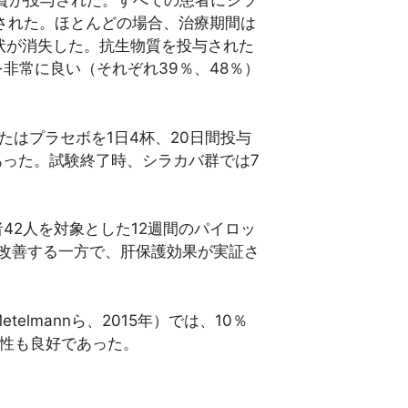
物質が投与された。すべての患者にシラ
与された。ほとんどの場合、治療期間は
症状が消失した。抗生物質を投与された
非常に良い（それぞれ39％、48％）
はプラセボを1日4杯、20日間投与
あった。試験終了時、シラカバ群では7
42人を対象とした12週間のパイロッ
状が改善する一方で、肝保護効果が実証さ
lmannら、2015年）では、10％
容性も良好であった。