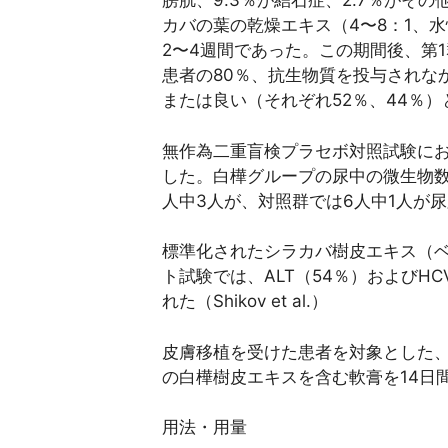
膀胱、9.3％が結石症、2.7％がそ
カバの葉の乾燥エキス（4〜8：1、水
2〜4週間であった。この期間後、第1
患者の80％、抗生物質を投与されな
または良い（それぞれ52％、44％
無作為二重盲検プラセボ対照試験にお
した。白樺グループの尿中の微生物数
人中3人が、対照群では6人中1人が
標準化されたシラカバ樹皮エキス（ベツ
ト試験では、ALT（54％）およびH
れた（Shikov et al.）
皮膚移植を受けた患者を対象とした、非盲
の白樺樹皮エキスを含む軟膏を14日
用法・用量