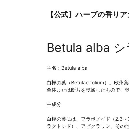
コ
ン
【公式】ハーブの香りア
テ
ン
ツ
へ
Betula alba
ス
キ
ッ
プ
学名：Betula alba
白樺の葉（Betulae folium）。欧州薬
全体または断片を乾燥したもので、乾
主成分
白樺の葉には、フラボノイド（2.3～
ラクトシド）、アビクラリン、その他ケ