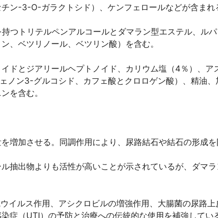
チン-3-O-ガラクトシド）、ケンフェロールなどが含まれ
酢酸を持つトリテルペンアルコールとダマラン型エステル、ル
リン、ベツリノール、ベツリン酸）を含む。
イドとジアリールヘプトノイド、カリウム塩（4％）、アス
オフェノン3-グルコシド、カフェ酸とクロロゲン酸）、精油
ニンを含む。
泄を増加させる。同調作用により、尿路結石や結石の形成を
ール抽出物よりも活性が高いことが示されているが、ダマラ
に対する抗ウイルス作用、アシクロビルの増強作用、大腸菌の尿
染症（UTI）の予防と治療への伝統的な使用を補強してい