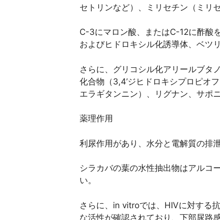
セトリンなど）、ミリセチン（ミリセ
C-3にマロン酸、またはC-12に
およびヒドロキシル化誘導体、ベツ
さらに、グリコシル化アリールブタノ
化合物（3,4’ジヒドロキシプロピ
エラギタンニン）、リグナン、サポ
薬理作用
利尿作用があり、水分と電解質の排
シラカバの葉の水性抽出物はアルコ
い。
さらに、in vitroでは、HIV
な活性が確認されており、下部尿路感