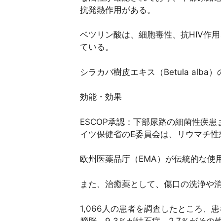
抗発熱作用がある。
ベツリン酸は、細胞毒性、抗HIV作
ている。
シラカバ樹皮エキス（Betula al
効能・効果
ESCOP承認：下部尿路の細菌性疾
イツ保健省のE委員会は、リウマチ
欧州医薬品庁（EMA）が伝統的な使
また、治癒薬として、傷口の洗浄や
1,066人の患者を調査したところ、