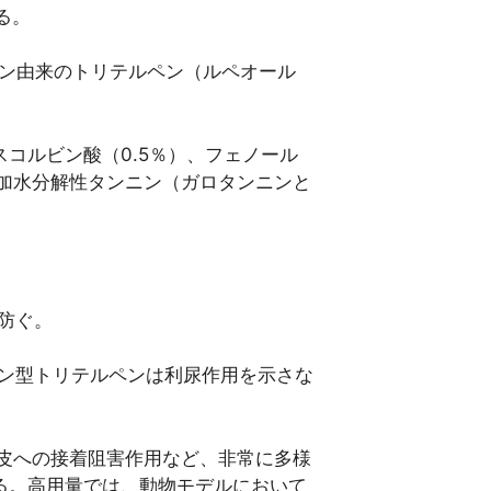
る。
パン由来のトリテルペン（ルペオール
コルビン酸（0.5％）、フェノール
、加水分解性タンニン（ガロタンニンと
防ぐ。
ン型トリテルペンは利尿作用を示さな
路上皮への接着阻害作用など、非常に多様
る。高用量では、動物モデルにおいて