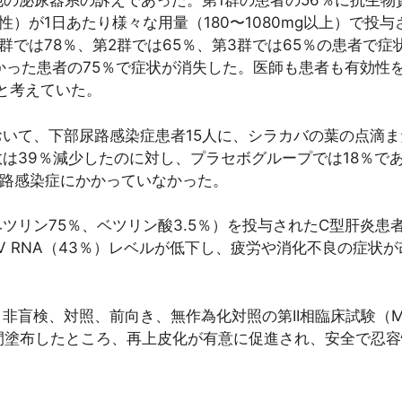
の他の泌尿器系の訴えであった。第1群の患者の56％に抗生
性）が1日あたり様々な用量（180〜1080mg以上）で投
群では78％、第2群では65％、第3群では65％の患者で
かった患者の75％で症状が消失した。医師も患者も有効性を
）と考えていた。
いて、下部尿路感染症患者15人に、シラカバの葉の点滴また
は39％減少したのに対し、プラセボグループでは18％で
尿路感染症にかかっていなかった。
リン75％、ベツリン酸3.5％）を投与されたC型肝炎患者
CV RNA（43％）レベルが低下し、疲労や消化不良の症
検、対照、前向き、無作為化対照の第II相臨床試験（Mete
間塗布したところ、再上皮化が有意に促進され、安全で忍