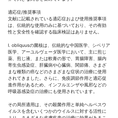
適応症/推奨事項
文献に記載されている適応症および使用推奨事項
は、伝統的な使用のみに基づいており、その有効
性と安全性を確認する臨床検証はありません。
I. obliquusの菌核は、伝統的な中国医学、シベリア
医学、アーユルヴェーダ医学において、主に煎じ
薬、煎じ液、または軟膏の形で、胃腸障害、腸内
寄生虫感染症、肝臓病や心臓病、関節痛、さまざ
まな種類の癌などのさまざまな症状の治療に使用
されてきました。さらに、免疫調節作用と適応促
進作用があるため、インフルエンザや風邪などの
呼吸器感染症の治療にも使用されています。
その局所適用は、その殺菌作用と単純ヘルペスウ
イルスを含むいくつかのウイルスに対する活性に
より、さまざまな皮膚疾患の治療に効果があるこ