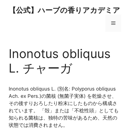
コ
【公式】ハーブの香りアカデミア
ン
テ
メ
ン
ツ
へ
ニ
ス
Inonotus obliquus
キ
ュ
ッ
L. チャーガ
プ
ー
Inonotus obliquus L. (別名: Polyporus obliquus
Ach. ex Pers.)の菌核 (無菌子実体) を乾燥させ、
その後すりおろしたり粉末にしたものから構成さ
れています。 「殻」または「不稔性頭」としても
知られる菌核は、独特の苦味があるため、天然の
状態では消費されません。