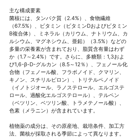
主な構成要素
菌核には、タンパク質（2.4%）、食物繊維
（67.5%）、ビタミン（ビタミンDおよびビタミン
B複合体）、ミネラル（カリウム、ナトリウム、カ
ルシウム、マグネシウム、亜鉛）（3.5%）などの
多量の栄養素が含まれており、脂質含有量はわず
か（1.7～2.4%）です。さらに、多糖類：1,3およ
び1,6-β-D-グルカン（8.5～12％）、フェノール化
合物（フェノール酸、フラボノイド、クマリン、
キノン、スチリルピロン）、トリテルペノイド
（イノトジオール、ラノステロール、エルゴステ
ロール、過酸化エルゴステロール）、テルペン
（ベツリン、ベツリン酸、トラメテノール酸）、
色素（メラニン）が含まれています。
植物薬の成分は、その原産地、栽培条件、加工方
法、菌核が採取される季節によって異なります。