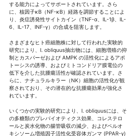
する能力によってサポートされています。さら
に、核因子κB（NF-κB）経路を調節することによ
り、炎症誘発性サイトカイン（TNF-α、IL-1β、IL-
6、IL-17、INF-γ）の合成を阻害します。
さまざまなヒト癌細胞株に対して行われた実験的
研究により、I. obliquus抽出物には、細胞増殖の抑
制とカスパーゼおよび AMPK の活性化によるアポ
トーシスの誘導、およびミトコンドリア膜電位の
低下を介した抗腫瘍活性が確認されています。さ
らに、ナチュラルキラー（NK）細胞の活性化が観
察されており、その潜在的な抗腫瘍効果が強化さ
れています。
いくつかの実験的研究により、I. obliquusには、そ
の多糖類のプレバイオティクス効果、コレステロ
ールと炭水化物の腸管吸収の減少、およびペルオ
キシソーム増殖因子活性化受容体ガンマ (PPAR-γ)