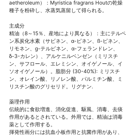
aetheroleum）：Myristica fragrans Houtの乾燥
種子を粉砕し、水蒸気蒸留して得られる。
主成分
精油（8～15％、産地により異なる）：主にテルペ
ン系炭化水素（サビネン、α-ピネン、ß-ピネン、
リモネン、g-テルピネン、α-フェランドレン、
δ-3-カレン）、アルケニルベンゼン（ミリスチ
ン、サフロール、エレミシン、オイゲノール、イ
ソオイゲノール）。脂肪分 (30-40%): ミリスチ
ン、オレイン酸、リノレン酸、パルミチン酸、ミ
リスチン酸のグリセリド。リグナン.
薬理作用
伝統的に食欲増進、消化促進、駆風、消毒、去痰
作用があるとされている。外用では、精油は消毒
薬として作用する。
揮発性画分には抗血小板作用と抗菌作用があり、