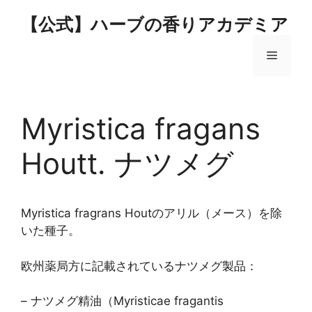
コ
【公式】ハーブの香りアカデミア
ン
テ
メ
ン
ツ
へ
ニ
ス
Myristica fragans
キ
ュ
ッ
Houtt. ナツメグ
プ
ー
Myristica fragrans Houtのアリル（メース）を除
いた種子。
欧州薬局方に記載されているナツメグ製品：
– ナツメグ精油（Myristicae fragantis