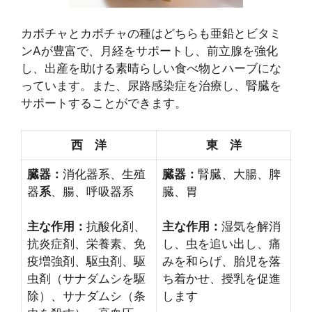
カボチャとカボチャの種はどちらも亜鉛とビタミ
ンAが豊富で、月経をサポートし、前立腺を強化
し、出産を助ける素晴らしい食べ物とハーブにな
っています。また、尿路感染症を治療し、腎臓を
サポートすることができます。
西 洋
東 洋
臓器：
消化器系、生殖
臓器：
腎臓、大腸、脾
器
系
、腸、呼吸器系
臓、胃
主な作用：
抗酸化剤、
主な作用：
湿気を解消
抗炎症剤、栄養素、免
し、虫を追い出し、痛
疫増強剤、駆虫剤、駆
みを和らげ、胎児を落
虫剤（サナダムシを駆
ち着かせ、授乳を促進
除）、サナダムシ（条
します