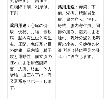
虫を殺す）、高血圧、
血糖降下剤、利尿剤、
薬用用途：
赤痢、下
下剤
痢、湿疹、膀胱感染
症、胃の痛み、消化、
薬用用途：
心臓の健
痔核、腸内寄生虫、関
康、便秘、月経、糖尿
節の痛み、湿気による
病、腸内寄生虫と寄生
腫れ、乳汁分泌と肥満
虫、尿閉、免疫系と目
度の改善、分娩後の体
の健康、緑内障、精子
液代謝（特に手足の腫
数と運動性、前立腺の
れ）に役立ちます。
腫れによる尿機能障
害、皮膚、貧血、体力
増強、血圧を下げ、呼
吸器系をサポートしま
す。