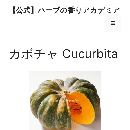
コ
【公式】ハーブの香りアカデミア
ン
テ
メ
ン
ツ
へ
ニ
ス
カボチャ Cucurbita
キ
ュ
ッ
プ
ー