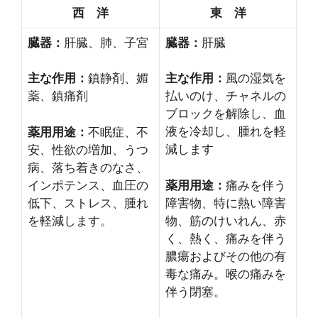
西 洋
東 洋
臓器：
肝臓、肺、子宮
臓器：
肝臓
主な作用：
鎮静剤、媚
主な作用：
風の湿気を
薬、鎮痛剤
払いのけ、チャネルの
ブロックを解除し、血
液を冷却し、腫れを軽
薬用用途：
不眠症、不
減します
安、性欲の増加、うつ
病、落ち着きのなさ、
インポテンス、血圧の
薬用用途：
痛みを伴う
低下、ストレス、腫れ
障害物、特に熱い障害
を軽減します。
物、筋のけいれん、赤
く、熱く、痛みを伴う
膿瘍およびその他の有
毒な痛み。喉の痛みを
伴う閉塞。