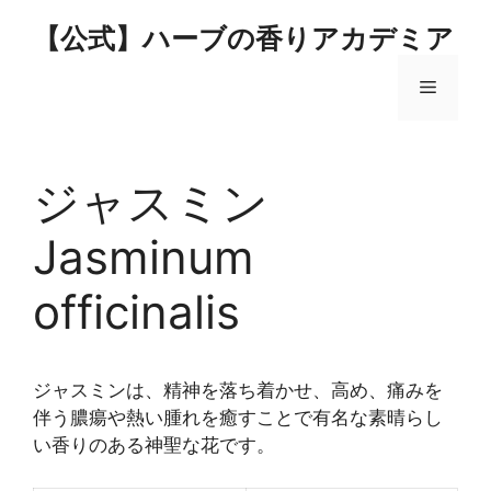
コ
【公式】ハーブの香りアカデミア
ン
テ
メ
ン
ツ
へ
ニ
ス
ジャスミン
キ
ュ
ッ
Jasminum
プ
ー
officinalis
ジャスミンは、精神を落ち着かせ、高め、痛みを
伴う膿瘍や熱い腫れを癒すことで有名な素晴らし
い香りのある神聖な花です。