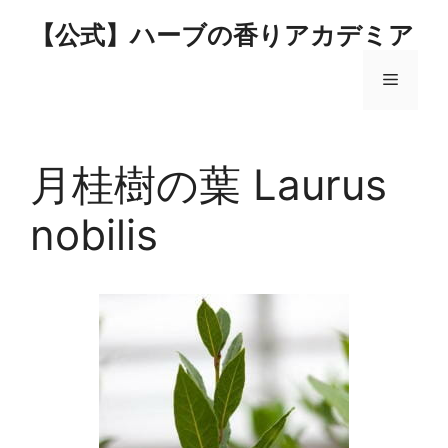
コ
【公式】ハーブの香りアカデミア
ン
テ
メ
ン
ツ
へ
ニ
ス
月桂樹の葉 Laurus
キ
ュ
ッ
nobilis
プ
ー