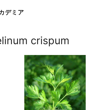
カデミア
inum crispum