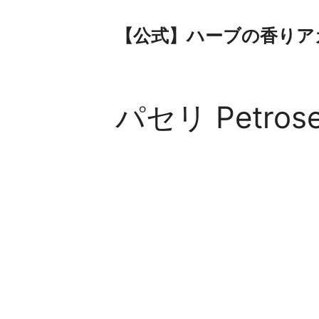
コ
ン
【公式】ハーブの香りア
テ
ン
ツ
へ
パセリ Petrosel
ス
キ
ッ
プ