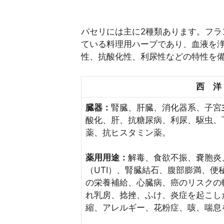
パセリには主に2種類あります。フランスの
ている料理用ハーブであり、血液を
性、抗酸化性、利尿性などの特性を
西 洋
臓器：
腎臓、肝臓、消化器系、子宮
酸化、肝、抗糖尿病、利尿、駆虫、
薬、抗ヒスタミン薬。
薬用用途：
解毒、食欲不振、嚢胞炎
（UTI）、腎臓結石、腹部膨満、便
の栄養補給、心臓病、癌のリスクの
れ乳房、捻挫、ふけ、炎症を起こし
縮、アレルギー、花粉症、咳、喘息