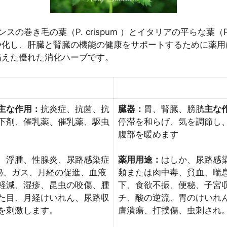
巻き毛の葉（P. crispum ）とイタリアの平らな葉（P. n
浄化し、肝臓と腎臓の機能の健康をサポートするために薬用
備えた優れた消化ハーブです。
主な作用：
抗炎症、抗菌、抗
臓器：
胃、腎臓、膀胱
主な
下剤、催乳薬、催乳薬、駆虫
停滞を和らげ、気を調節し
腹部を暖めます
、浮腫、性腺炎、尿路感染症
薬用用途：
はしか、尿路感
秘、ガス、月経の促進、血液
類または肉中毒、貧血、喘
軽減、湿疹、昆虫の咬傷、腫
下、食欲不振、便秘、子宮
た目、月経けいれん、尿路収
チ、酸の逆流、胃のけいれ
を刺激します。
膚潰瘍、打撲傷、虫刺され