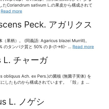
Coriandrum sativum L.の果皮から構成されて
…
Read more
fescens Peck. アガリクス
体（果柄）。 (同義語: Agaricus blazei Murrill)。
タンパク質と 50% の β-(1→6)- …
Read more
uus L. チャーガ
orus obliquus Ach. ex Pers.)の菌核 (無菌子実体) を
にしたものから構成されています。 「殻」ま …
eus L. ノゲシ