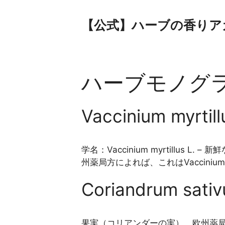
コ
ン
【公式】ハーブの香りア
テ
ン
ツ
へ
ハーブモノグ
ス
キ
ッ
Vaccinium myr
プ
学名：Vaccinium myrtillus L. – 
州薬局方によれば、これはVaccinium my
Coriandrum sa
果実（コリアンダーの実）。欧州薬