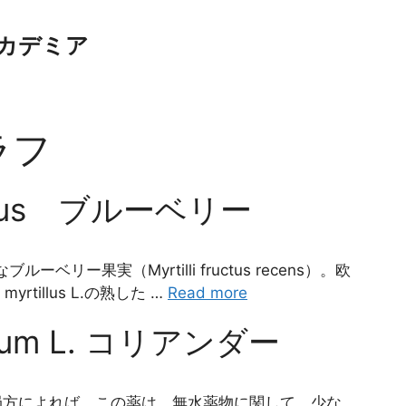
カデミア
ラフ
tillus ブルーベリー
新鮮なブルーベリー果実（Myrtilli fructus recens）。欧
rtillus L.の熟した …
Read more
tivum L. コリアンダー
局方によれば、この薬は、無水薬物に関して、少な