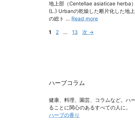
地上部（Centellae asiaticae he
(L.) Urbanの乾燥した断片化し
の総ト …
Read more
ペ
ペ
ペ
1
2
…
13
次
→
ー
ー
ー
ジ
ジ
ジ
ハーブコラム
健康、料理、園芸、コラムなど。ハ
ることに関心のあるすべての人に。
ハーブの香り