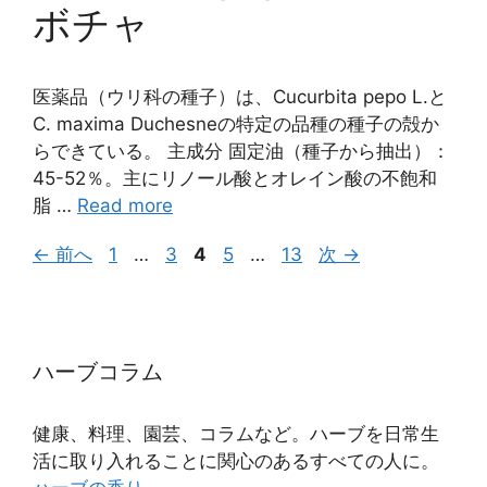
ボチャ
医薬品（ウリ科の種子）は、Cucurbita pepo L.と
C. maxima Duchesneの特定の品種の種子の殻か
らできている。 主成分 固定油（種子から抽出）：
45-52％。主にリノール酸とオレイン酸の不飽和
脂 …
Read more
ペ
ペ
ペ
ペ
ペ
←
前へ
1
…
3
4
5
…
13
次
→
ー
ー
ー
ー
ー
ジ
ジ
ジ
ジ
ジ
ハーブコラム
健康、料理、園芸、コラムなど。ハーブを日常生
活に取り入れることに関心のあるすべての人に。