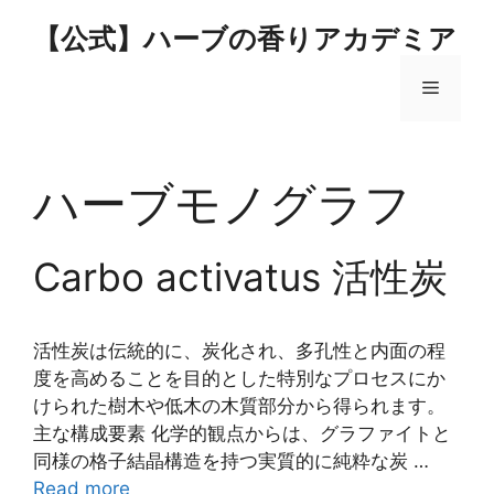
コ
【公式】ハーブの香りアカデミア
ン
テ
メ
ン
ツ
へ
ニ
ス
ハーブモノグラフ
キ
ュ
ッ
プ
Carbo activatus 活性炭
ー
活性炭は伝統的に、炭化され、多孔性と内面の程
度を高めることを目的とした特別なプロセスにか
けられた樹木や低木の木質部分から得られます。
主な構成要素 化学的観点からは、グラファイトと
同様の格子結晶構造を持つ実質的に純粋な炭 …
Read more